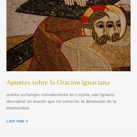
la
Oración
Ignaciana
Apuntes sobre la Oración Ignaciana
urante su tiempo convaleciente en Loyola, san Ignacio
descubrió un mundo que no conocía: la dimensión de la
interioridad.
Leer más »