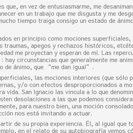
s que, en vez de entusiasmarme, me desaniman.
necer en un trabajo que me disgusta y me desga
mucho tiempo traiga consigo un estado de ánimo 
dos en principio como mociones superficiales,
is traumas, apegos y rechazos históricos, etcét
ociedad me proyectan y esperan de mí. Las reper
: hay circunstancias que generalmente me anim
do de ánimo, que “me dan igual”.
perficiales, las mociones interiores (que sólo 
ernas, y/o con efectos desproporcionados a mo
tra vida. San Ignacio las vincula a lo que deno
isten desolaciones a las que podemos consider
amente, para nuestro bien, una moción consolado
ción nos está invitando a actuar.
partir de su propia experiencia. Él, al igual que
emplo, en el relato de su autobiografía vemos c