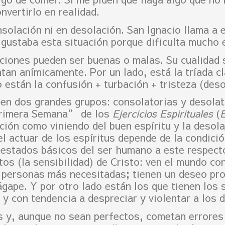
nvertirlo en realidad.
solación ni en desolación. San Ignacio llama a
ustaba esta situación porque dificulta mucho e
iones pueden ser buenas o malas. Su cualidad s
tan anímicamente. Por un lado, está la tríada cl
 están la confusión + turbación + tristeza (deso
en dos grandes grupos: consolatorias y desola
 Primera Semana” de los
Ejercicios Espirituales
(
ción como viniendo del buen espíritu y la desol
l actuar de los espíritus depende de la condició
 estados básicos del ser humano a este respecto
tos (la sensibilidad) de Cristo: ven el mundo 
s personas más necesitadas; tienen un deseo pr
gape. Y por otro lado están los que tienen los
 y con tendencia a despreciar y violentar a los 
 y, aunque no sean perfectos, cometan errore