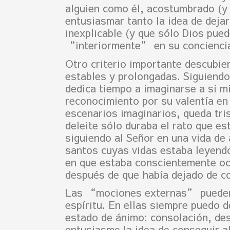
alguien como él, acostumbrado (y 
entusiasmar tanto la idea de dejar
inexplicable (y que sólo Dios pued
“interiormente” en su concienci
Otro criterio importante descubie
estables y prolongadas. Siguiendo
dedica tiempo a imaginarse a sí 
reconocimiento por su valentía en
escenarios imaginarios, queda tris
deleite sólo duraba el rato que e
siguiendo al Señor en una vida de 
santos cuyas vidas estaba leyendo
en que estaba conscientemente oc
después de que había dejado de c
Las “mociones externas”
pueden
espíritu. En ellas siempre puedo d
estado de ánimo: consolación, des
entusiasme la idea de conseguir a