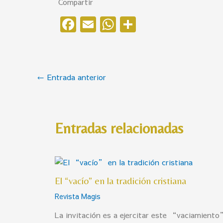
Compartir
F
E
W
C
a
m
h
o
c
ai
at
m
e
l
s
p
←
Entrada anterior
b
A
ar
o
p
ti
o
p
r
Entradas relacionadas
k
El “vacío” en la tradición cristiana
Revista Magis
La invitación es a ejercitar este “vaciamiento