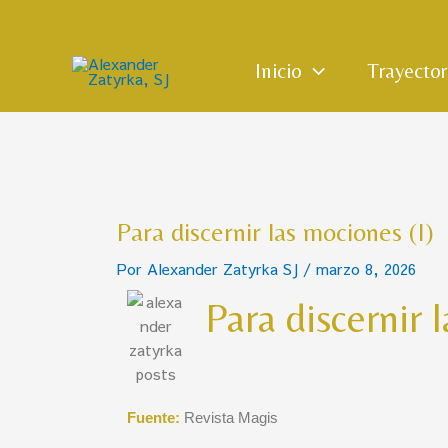
Ir
Navegación
al
de
contenido
entradas
Inicio
Trayecto
Para discernir las mociones (I)
Por
Alexander Zatyrka SJ
/
marzo 8, 2026
Para discernir 
Fuente:
Revista Magis