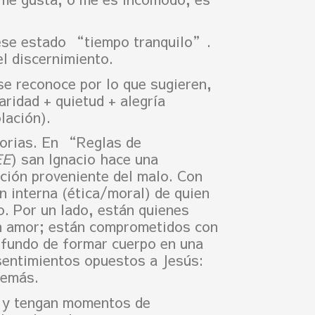
 ese estado “tiempo tranquilo”.
l discernimiento.
e reconoce por lo que sugieren,
aridad + quietud + alegría
lación).
torias. En “Reglas de
EE
) san Ignacio hace una
ación proveniente del malo. Con
n interna (ética/moral) de quien
. Por un lado, están quienes
con amor; están comprometidos con
ofundo de formar cuerpo en una
 sentimientos opuestos a Jesús:
demás.
s y tengan momentos de