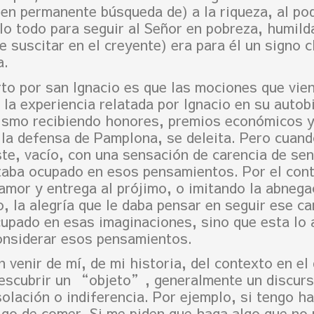
en permanente búsqueda de) a la riqueza, al pod
lo todo para seguir al Señor en pobreza, humilda
e suscitar en el creyente) era para él un signo 
a.
rto por san Ignacio es que las mociones que vie
 la experiencia relatada por Ignacio en su autob
mismo recibiendo honores, premios económicos y
 la defensa de Pamplona, se deleita. Pero cuand
te, vacío, con una sensación de carencia de sen
staba ocupado en esos pensamientos. Por el con
amor y entrega al prójimo, o imitando la abnega
, la alegría que le daba pensar en seguir ese ca
upado en esas imaginaciones, sino que esta l
onsiderar esos pensamientos.
 venir de mí, de mi historia, del contexto en el
escubrir un
“objeto”, generalmente un discurso,
olación o indiferencia. Por ejemplo, si tengo h
lgo de comer. Si me piden que haga algo que no