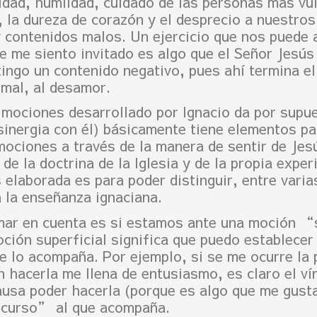
ridad, humildad, cuidado de las personas más vul
, la dureza de corazón y el desprecio a nuestro
 contenidos malos. Un ejercicio que nos puede 
e me siento invitado es algo que el Señor Jesús 
tingo un contenido negativo, pues ahí termina e
 mal, al desamor.
e mociones desarrollado por Ignacio da por supu
 sinergia con él) básicamente tiene elementos pa
mociones a través de la manera de sentir de Jes
e la doctrina de la Iglesia y de la propia exper
laborada es para poder distinguir, entre varias
a la enseñanza ignaciana.
mar en cuenta es si estamos ante una moción “
ón superficial significa que puedo establecer c
 lo acompaña. Por ejemplo, si se me ocurre la p
 hacerla me llena de entusiasmo, es claro el vín
 causa poder hacerla (porque es algo que me gust
scurso” al que acompaña.