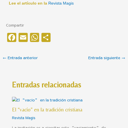
Lee el artículo en la
Revista Magis
Compartir
F
E
W
C
a
m
h
o
c
ai
at
m
←
Entrada anterior
Entrada siguiente
→
e
l
s
p
b
A
ar
o
p
ti
Entradas relacionadas
o
p
r
k
El “vacío” en la tradición cristiana
Revista Magis
La invitación es a ejercitar este “vaciamiento” de