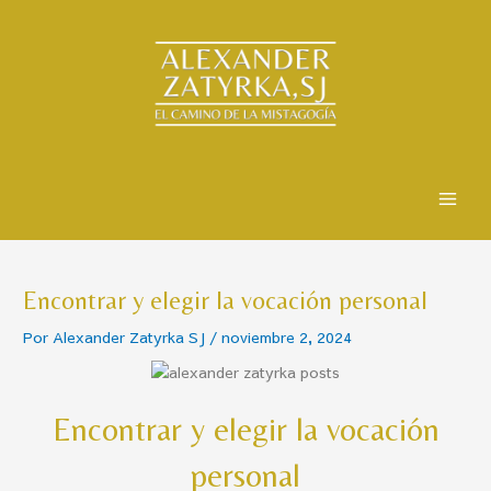
Ir
Navegación
al
de
contenido
entradas
Main
Men
Encontrar y elegir la vocación personal
Por
Alexander Zatyrka SJ
/
noviembre 2, 2024
Encontrar y elegir la vocación
personal