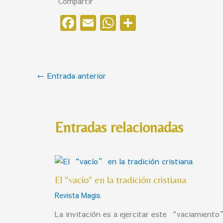
Compartir
F
E
W
C
a
m
h
o
c
ai
at
m
e
l
s
p
←
Entrada anterior
b
A
ar
o
p
ti
o
p
r
Entradas relacionadas
k
El “vacío” en la tradición cristiana
Revista Magis
La invitación es a ejercitar este “vaciamiento