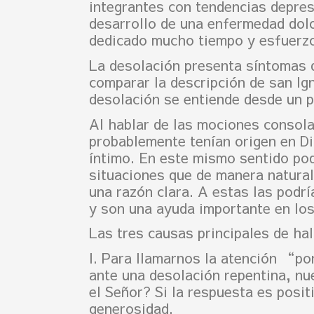
integrantes con tendencias depresi
desarrollo de una enfermedad dolo
dedicado mucho tiempo y esfuerz
La desolación presenta síntomas 
comparar la descripción de san Ign
desolación se entiende desde un p
Al hablar de las mociones consol
probablemente tenían origen en Di
íntimo. En este mismo sentido po
situaciones que de manera natural
una razón clara. A estas las podr
y son una ayuda importante en los
Las tres causas principales de ha
I. Para llamarnos la atención “por
ante una desolación repentina, nu
el Señor? Si la respuesta es posit
generosidad.