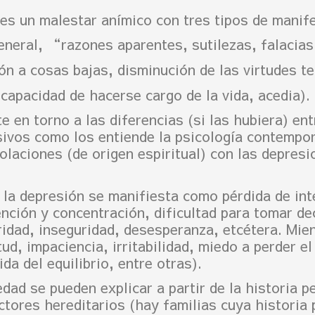
es un malestar anímico con tres tipos de manif
eneral, “razones aparentes, sutilezas, falacia
ón a cosas bajas, disminución de las virtudes te
ncapacidad de hacerse cargo de la vida, acedia).
 en torno a las diferencias (si las hubiera) en
ivos como los entiende la psicología contempor
laciones (de origen espiritual) con las depresi
 la depresión
se manifiesta como pérdida de inte
ención y concentración, dificultad para tomar de
ridad, inseguridad, desesperanza, etcétera. Mien
d, impaciencia, irritabilidad, miedo a perder el
da del equilibrio, entre otras).
ad se pueden explicar a partir de la historia p
ctores hereditarios (hay familias cuya historia