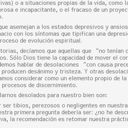
vas) o a situaciones propias de la vida, como la
rosa e incapacitante, o el fracaso de un proyec
o.
que asemejan a los estados depresivos y ansio
acio con los síntomas que tipifican una depresió
roceso de evolución espiritual.
atorias, decíamos que aquellas que “no tenían
os. Sólo Dios tiene la capacidad de mover el c
demos hablar de desolaciones “con causa prece
 producen desánimo y tristeza. Y otras desolac
íamos considerar como un elemento propio de la 
 procesos de discernimiento.
llarnos desolados para nuestro bien son:
 ser tibios, perezosos o negligentes en nuestra 
estra primera pregunta debería ser: ¿no he desc
iva, la recomendación es retomar nuestra prácti